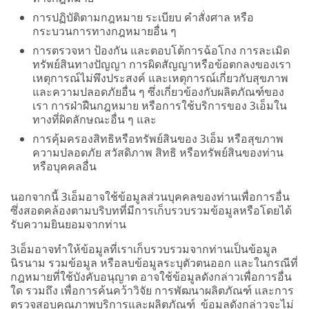
การปฏิบัติตามกฎหมาย ระเบียบ คำสั่งศาล หรือ
กระบวนการทางกฎหมายอื่น ๆ
การตรวจหา ป้องกัน และตอบโต้การฉ้อโกง การละเมิด
ทรัพย์สินทางปัญญา การผิดสัญญาหรือข้อตกลงของเรา
เหตุการณ์ไม่พึงประสงค์ และเหตุการณ์เกี่ยวกับสุขภาพ
และความปลอดภัยอื่น ๆ ซึ่งเกี่ยวข้องกับผลิตภัณฑ์ของ
เรา การฝ่าฝืนกฎหมาย หรือการใช้บริการของ 3เอ็มใน
ทางที่ผิดลักษณะอื่น ๆ และ
การคุ้มครองสิทธิหรือทรัพย์สินของ 3เอ็ม หรือสุขภาพ
ความปลอดภัย สวัสดิภาพ สิทธิ หรือทรัพย์สินของท่าน
หรือบุคคลอื่น
นอกจากนี้ 3เอ็มอาจใช้ข้อมูลส่วนบุคคลของท่านเพื่อการอื่น
ซึ่งสอดคล้องตามบริบทที่มีการเก็บรวบรวมข้อมูลหรือโดยได้
รับความยินยอมจากท่าน
3เอ็มอาจทำให้ข้อมูลที่เราเก็บรวบรวมจากท่านเป็นข้อมูล
นิรนาม รวมข้อมูล หรือลบข้อมูลระบุตัวตนออก และในกรณีที่
กฎหมายที่ใช้บังคับอนุญาต อาจใช้ข้อมูลดังกล่าวเพื่อการอื่น
ใด รวมถึง เพื่อการค้นคว้าวิจัย การพัฒนาผลิตภัณฑ์ และการ
ตรวจสอบคุณภาพบริการและผลิตภัณฑ์ ข้อมูลดังกล่าวจะไม่