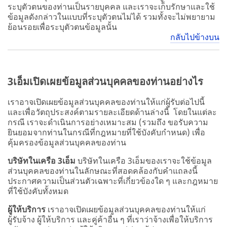
ระบุตัวตนของท่านเป็นรายบุคคล และเราจะเก็บรักษาและใช้
ข้อมูลดังกล่าวในแบบที่ระบุตัวตนไม่ได้ รวมทั้งจะไม่พยายาม
ย้อนรอยเพื่อระบุตัวตนข้อมูลนั้น
กลับไปข้างบน
3เอ็มเปิดเผยข้อมูลส่วนบุคคลของท่านอย่างไร
เราอาจเปิดเผยข้อมูลส่วนบุคคลของท่านให้แก่ผู้รับต่อไปนี้
และเพื่อวัตถุประสงค์ตามรายละเอียดด้านล่างนี้ โดยในแต่ละ
กรณี เราจะดำเนินการอย่างเหมาะสม (รวมถึง ขอรับความ
ยินยอมจากท่านในกรณีที่กฎหมายที่ใช้บังคับกำหนด) เพื่อ
คุ้มครองข้อมูลส่วนบุคคลของท่าน
บริษัทในเครือ 3เอ็ม
บริษัทในเครือ 3เอ็มของเราจะใช้ข้อมูล
ส่วนบุคคลของท่านในลักษณะที่สอดคล้องกับคำแถลงนี้
ประกาศความเป็นส่วนตัวเฉพาะที่เกี่ยวข้องใด ๆ และกฎหมาย
ที่ใช้บังคับทั้งหมด
ผู้ให้บริการ
เราอาจเปิดเผยข้อมูลส่วนบุคคลของท่านให้แก่
ผู้รับจ้าง ผู้ให้บริการ และคู่ค้าอื่น ๆ ที่เราว่าจ้างเพื่อให้บริการ