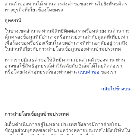
ส่วนตัวของท่านได้ ท่านควรส่งคำขอของท่านไปยังพันธมิตร
ทางธุรกิจที่เกี่ยวข้องโดยตรง
อุทธรณ์
ในบางเขตอำนาจ ท่านมีสิทธิติดต่อเราหรือหน่วยงานด้านการ
คุ้มครองข้อมูลที่มีอำนาจหรือหน่วยงานกำกับดูแลที่เทียบเท่า
เพื่อร้องขอหรือร้องเรียนในเขตอำนาจที่ท่านอาศัยอยู่ รวมถึง
ในส่วนที่เกี่ยวกับการถ่ายโอนข้อมูลของท่านข้ามประเทศ
หากเราปฏิเสธคำขอใช้สิทธิความเป็นส่วนตัวของท่าน ท่าน
อาจขอใช้สิทธิอุทธรณ์คำวินิจฉัยกับ 3เอ็มได้โดยติดต่อเรา
หรือโดยส่งคำอุทธรณ์ของท่านผ่าน
แบบคำขอ
ของเรา
กลับไปข้างบน
การถ่ายโอนข้อมูลข้ามประเทศ
3เอ็มดำเนินการอยู่ในหลายประเทศ จึงอาจมีการถ่ายโอน
ข้อมูลส่วนบุคคลของท่านระหว่างหลายประเทศไปยังบริษัทใน