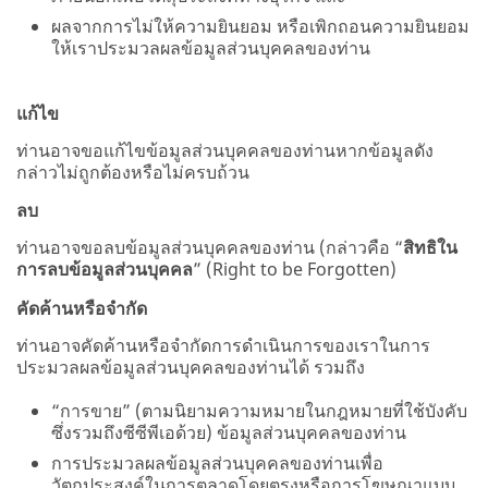
ผลจากการไม่ให้ความยินยอม หรือเพิกถอนความยินยอม
ให้เราประมวลผลข้อมูลส่วนบุคคลของท่าน
แก้ไข
ท่านอาจขอแก้ไขข้อมูลส่วนบุคคลของท่านหากข้อมูลดัง
กล่าวไม่ถูกต้องหรือไม่ครบถ้วน
ลบ
ท่านอาจขอลบข้อมูลส่วนบุคคลของท่าน (กล่าวคือ “
สิทธิใน
การลบข้อมูลส่วนบุคคล
” (Right to be Forgotten)
คัดค้านหรือจำกัด
ท่านอาจคัดค้านหรือจำกัดการดำเนินการของเราในการ
ประมวลผลข้อมูลส่วนบุคคลของท่านได้ รวมถึง
“การขาย” (ตามนิยามความหมายในกฎหมายที่ใช้บังคับ
ซึ่งรวมถึงซีซีพีเอด้วย) ข้อมูลส่วนบุคคลของท่าน
การประมวลผลข้อมูลส่วนบุคคลของท่านเพื่อ
วัตถุประสงค์ในการตลาดโดยตรงหรือการโฆษณาแบบ