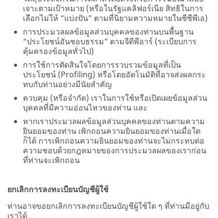
เจาะตามเป้าหมาย (หรือในรัฐแคลิฟอร์เนีย สิทธิในการ
เลือกไม่ให้ “แบ่งปัน” ตามที่นิยามความหมายในซีซีพีเอ)
การประมวลผลข้อมูลส่วนบุคคลของท่านบนพื้นฐาน
“ประโยชน์อันชอบธรรม” ตามจีดีพีอาร์ (ระเบียบการ
คุ้มครองข้อมูลทั่วไป)
การใช้การตัดสินใจโดยการรวบรวมข้อมูลที่เป็น
ประโยชน์ (Profiling) หรือโดยอัตโนมัติที่อาจส่งผลกระ
ทบกับท่านอย่างมีนัยสำคัญ
ควบคุม (หรือจำกัด) เราในการใช้หรือเปิดเผยข้อมูลส่วน
บุคคลที่มีความอ่อนไหวของท่าน และ
หากเราประมวลผลข้อมูลส่วนบุคคลของท่านตามความ
ยินยอมของท่าน เพิกถอนความยินยอมของท่านเมื่อใด
ก็ได้ การเพิกถอนความยินยอมของท่านจะไม่กระทบต่อ
ความชอบด้วยกฎหมายของการประมวลผลของเราก่อน
ที่ท่านจะเพิกถอน
ยกเลิกการลงทะเบียนบัญชีผู้ใช้
ท่านอาจขอยกเลิกการลงทะเบียนบัญชีผู้ใช้ใด ๆ ที่ท่านมีอยู่กับ
เราได้