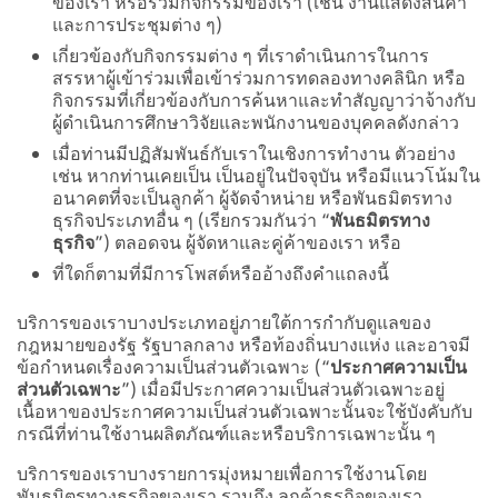
ของเรา หรือร่วมกิจกรรมของเรา (เช่น งานแสดงสินค้า
และการประชุมต่าง ๆ)
เกี่ยวข้องกับกิจกรรมต่าง ๆ ที่เราดำเนินการในการ
สรรหาผู้เข้าร่วมเพื่อเข้าร่วมการทดลองทางคลินิก หรือ
กิจกรรมที่เกี่ยวข้องกับการค้นหาและทำสัญญาว่าจ้างกับ
ผู้ดำเนินการศึกษาวิจัยและพนักงานของบุคคลดังกล่าว
เมื่อท่านมีปฏิสัมพันธ์กับเราในเชิงการทำงาน ตัวอย่าง
เช่น หากท่านเคยเป็น เป็นอยู่ในปัจจุบัน หรือมีแนวโน้มใน
อนาคตที่จะเป็นลูกค้า ผู้จัดจำหน่าย หรือพันธมิตรทาง
ธุรกิจประเภทอื่น ๆ (เรียกรวมกันว่า “
พันธมิตรทาง
ธุรกิจ
”) ตลอดจน ผู้จัดหาและคู่ค้าของเรา หรือ
ที่ใดก็ตามที่มีการโพสต์หรืออ้างถึงคำแถลงนี้
บริการของเราบางประเภทอยู่ภายใต้การกำกับดูแลของ
กฎหมายของรัฐ รัฐบาลกลาง หรือท้องถิ่นบางแห่ง และอาจมี
ข้อกำหนดเรื่องความเป็นส่วนตัวเฉพาะ (“
ประกาศความเป็น
ส่วนตัวเฉพาะ
”) เมื่อมีประกาศความเป็นส่วนตัวเฉพาะอยู่
เนื้อหาของประกาศความเป็นส่วนตัวเฉพาะนั้นจะใช้บังคับกับ
กรณีที่ท่านใช้งานผลิตภัณฑ์และหรือบริการเฉพาะนั้น ๆ
บริการของเราบางรายการมุ่งหมายเพื่อการใช้งานโดย
พันธมิตรทางธุรกิจของเรา รวมถึง ลูกค้าธุรกิจของเรา