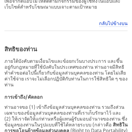
เพื่อจำกัดแอปไม่ให้ติดตามกิจกรรมของผู้ใช้ทั้งในแอปและ
เว็บไซต์สำหรับโฆษณาแบบเจาะตามเป้าหมาย
กลับไปข้างบน
สิทธิของท่าน
ภายใต้บังคับตามเงื่อนไขและข้อยกเว้นบางประการ และขึ้น
อยู่กับกฎหมายที่ใช้บังคับในประเทศของท่าน ท่านอาจมีสิทธิ
ทำคำขอต่อไปนี้เกี่ยวกับข้อมูลส่วนบุคคลของท่าน โดยไม่เสีย
ค่าใช้จ่าย เราจะไม่เลือกปฏิบัติกับท่านในการใช้สิทธิใด ๆ ของ
ท่าน
การเข้าถึง/คัดลอก
ท่านอาจขอ (1) เข้าถึงข้อมูลส่วนบุคคลของท่าน รวมถึงส่วน
เฉพาะของข้อมูลส่วนบุคคลของท่านที่เราเก็บรักษาไว้ และ
(2) ให้เราจัดให้แก่ท่านหรือผู้แทนผู้รับมอบอำนาจของท่าน ซึ่ง
ข้อมูลของท่านในรูปแบบที่ใช้ได้หลายระบบ (กล่าวคือ
สิทธิใน
การขอโอนย้ายข้อมูลส่วนบุคคล
(Right to Data Portability)