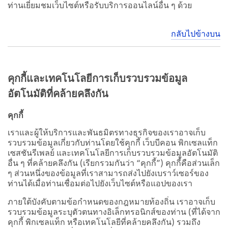
ท่านเยี่ยมชมเว็บไซต์หรือรับบริการออนไลน์อื่น ๆ ด้วย
กลับไปข้างบน
คุกกี้และเทคโนโลยีการเก็บรวบรวมข้อมูล
อัตโนมัติที่คล้ายคลึงกัน
คุกกี้
เราและผู้ให้บริการและพันธมิตรทางธุรกิจของเราอาจเก็บ
รวบรวมข้อมูลเกี่ยวกับท่านโดยใช้คุกกี้ เว็บบีคอน พิกเซลแท็ก
เซสชันรีเพลย์ และเทคโนโลยีการเก็บรวบรวมข้อมูลอัตโนมัติ
อื่น ๆ ที่คล้ายคลึงกัน (เรียกรวมกันว่า “คุกกี้”) คุกกี้คือส่วนเล็ก
ๆ ส่วนหนึ่งของข้อมูลที่เราสามารถส่งไปยังเบราว์เซอร์ของ
ท่านได้เมื่อท่านเชื่อมต่อไปยังเว็บไซต์หรือแอปของเรา
ภายใต้บังคับตามข้อกำหนดของกฎหมายท้องถิ่น เราอาจเก็บ
รวบรวมข้อมูลระบุตัวตนทางอิเล็กทรอนิกส์ของท่าน (ที่ได้จาก
คุกกี้ พิกเซลแท็ก หรือเทคโนโลยีที่คล้ายคลึงกัน) รวมถึง