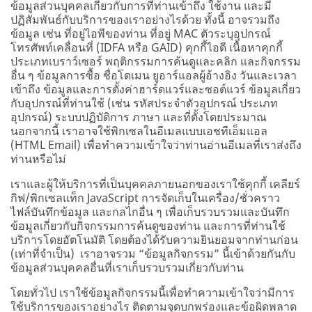
ข้อมูลส่วนบุคคลเกี่ยวกับการที่ท่านเข้าถึง ใช้งาน และมี
ปฏิสัมพันธ์กับบริการของเราอย่างไรด้วย ทั้งนี้ อาจรวมถึง
ข้อมูล เช่น ที่อยู่ไอพีของท่าน ที่อยู่ MAC ตัวระบุอุปกรณ์
โทรศัพท์เคลื่อนที่ (IDFA หรือ GAID) คุกกี้ไอดี เนื้อหาคุกกี้
ประเภทเบราว์เซอร์ พฤติกรรมการค้นดูและคลิก และกิจกรรม
อื่น ๆ ข้อมูลการซื้อ ชื่อโดเมน ยูอาร์แอลผู้อ้างอิง วันและเวลา
เข้าถึง ข้อมูลและการตั้งค่าฮาร์ดแวร์และซอต์แวร์ ข้อมูลเกี่ยว
กับอุปกรณ์ที่ท่านใช้ (เช่น รหัสประจำตัวอุปกรณ์ ประเภท
อุปกรณ์) ระบบปฏิบัติการ ภาษา และที่ตั้งโดยประมาณ
นอกจากนี้ เราอาจใช้พิกเซลในอีเมลแบบเอชทีเอ็มแอล
(HTML Email) เพื่อทำความเข้าใจว่าท่านอ่านอีเมลที่เราส่งถึง
ท่านหรือไม่
เราและผู้ให้บริการที่เป็นบุคคลภายนอกของเราใช้คุกกี้ เคลียร์
กิฟ/พิกเซลแท็ก JavaScript การจัดเก็บในเครื่อง/ชั่วคราว
ไฟล์บันทึกข้อมูล และกลไกอื่น ๆ เพื่อเก็บรวบรวมและบันทึก
ข้อมูลเกี่ยวกับกิจกรรมการค้นดูของท่าน และการที่ท่านใช้
บริการโดยอัตโนมัติ โดยต้องได้รับความยินยอมจากท่านก่อน
(เท่าที่จำเป็น) เราอาจรวม “ข้อมูลกิจกรรม” นี้เข้าด้วยกันกับ
ข้อมูลส่วนบุคคลอื่นที่เราเก็บรวบรวมเกี่ยวกับท่าน
โดยทั่วไป เราใช้ข้อมูลกิจกรรมนี้เพื่อทำความเข้าใจว่ามีการ
ใช้บริการของเราอย่างไร ติดตามจุดบกพร่องและข้อผิดพลาด