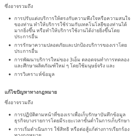
ซึ่งอาจรวมถึง
การปรับแต่งบริการให้ตรงกับความพึงใจหรือความสนใจ
ของท่าน ทำให้บริการใช้ร่วมกับเทคโนโลยีของท่านได้
มากยิ่งขึ้น หรือทำให้บริการใช้งานได้ง่ายยิ่งขึ้นโดย
ประการอื่น
การรักษาความปลอดภัยและปกป้องบริการของเราโดย
ประการอื่น
การพัฒนาบริการใหม่ของ 3เอ็ม ตลอดจนทำการทดลอง
และศึกษาผลิตภัณฑ์ใหม่ ๆ โดยใช้มนุษย์จริง และ
การวิเคราะห์ข้อมูล
แก้ไขปัญหาทางกฎหมาย
ซึ่งอาจรวมถึง
การปฏิบัติตามหน้าที่ของเราเพื่อเก็บรักษาบันทึกข้อมูล
ธุรกิจบางรายการโดยมีระยะเวลาขั้นต่ำในการเก็บรักษา
การเริ่มดำเนินการ ใช้สิทธิ หรือต่อสู้แก้ต่างการเรียกร้อง
ทางกฎหมาย