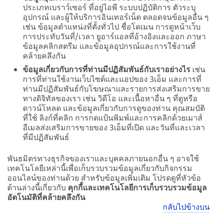
ประเภทเบราว์เซอร์ ที่อยู่ไอพี ระบบปฏิบัติการ ตัวระบุ
อุปกรณ์ และผู้ให้บริการอินเทอร์เน็ต ตลอดจนข้อมูลอื่น ๆ
เช่น ข้อมูลตําแหน่งที่ตั้งทั่วไป ชื่อโดเมน การดูหน้าเว็บ
การประทับวันที่/เวลา ยูอาร์แอลที่อ้างอิงและออก ภาษา
ข้อมูลคลิกสตรีม และข้อมูลอุปกรณ์และการใช้งานที่
คล้ายคลึงกัน
ข้อมูลเกี่ยวกับการที่ท่านมีปฏิสัมพันธ์กับเราอย่างไร
เช่น
การที่ท่านใช้งานเว็บไซต์และแอปของ 3เอ็ม และการที่
ท่านมีปฏิสัมพันธ์กับโฆษณาและรายการส่งเสริมการขาย
ทางดิจิทัลของเรา เช่น วิดีโอ และเนื้อหาอื่น ๆ ที่ดูหรือ
ดาวน์โหลด และข้อมูลเกี่ยวกับการดูของท่าน คุณสมบัติ
ที่ใช้ ลิงก์ที่คลิก การกดแป้นพิมพ์และการคลิกด้วยเมาส์
อีเมลส่งเสริมการขายของ 3เอ็มที่เปิด และวันที่และเวลา
ที่มีปฏิสัมพันธ์
พันธมิตรทางธุรกิจของเราและบุคคลภายนอกอื่น ๆ อาจใช้
เทคโนโลยีเหล่านี้เพื่อเก็บรวบรวมข้อมูลเกี่ยวกับกิจกรรม
ออนไลน์ของท่านด้วย สำหรับข้อมูลเพิ่มเติม โปรดดูที่หัวข้อ
ด้านล่างนี้เกี่ยวกับ
คุกกี้และเทคโนโลยีการเก็บรวบรวมข้อมูล
อัตโนมัติที่คล้ายคลึงกัน
กลับไปข้างบน