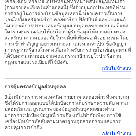
เครือ 3เอ็ม หรือไปยังบริษัทอื่นที่ทำหน้าที่สนับสนุนแทนเรา
(ตามรายละเอียดในคำแถลงนี้) ซึ่งตั้งอยู่นอกประเทศที่ท่าน
อาศัยอยู่ ในการถ่ายโอนข้อมูลเหล่านี้ หลายคราวเป็นการ
โอนไปยังสหรัฐอเมริกา คอสตาริกา ฟิลิปปินส์ และโปแลนด์
ไม่ว่าจะมีการประมวลผลข้อมูลส่วนบุคคลของท่าน ณ ที่แห่ง
ใด เราจะตรวจสอบให้แน่ใจว่า ผู้รับข้อมูลให้ความคุ้มครอง
และรักษาความปลอดภัยในระดับที่เพียงพอ ตัวอย่างเช่น โดย
การเข้าทำสัญญาอย่างเหมาะสม และหากจำเป็น ข้อสัญญา
มาตรฐานหรือกลไกทางเลือกสำหรับการถ่ายโอนข้อมูลตามที่
ได้รับความเห็นชอบจากคณะกรรมาธิการยุโรป หรือตาม
กฎหมายและระเบียบที่ใช้บังคับ
กลับไปข้างบน
การคุ้มครองข้อมูลส่วนบุคคล
3เอ็มมีมาตรการทางเทคนิค กายภาพ และองค์กรที่เหมาะสม
ซึ่งได้รับการออกแบบให้ปกป้องการเก็บรักษาความลับ ความ
ปลอดภัย และบูรณภาพของข้อมูลส่วนบุคคลของท่าน
มาตรการปกป้องข้อมูลนี้ รวมถึง แต่ไม่จำกัดเพียง การใช้
เครื่องมือเข้ารหัสลับตามมาตรฐานอุตสาหกรรมและการ
ควบคุมการเข้าถึง
กลับไปข้างบน