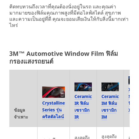
คิดทบทวนถึงเวลาที่คุณต้องนั่งอยู่ในรถ และคุณค่า
มากมายของฟิล์มคุณภาพสูงที่มีต่อไลฟ์สไตล์ สุขภาพ
และความเป็นอยู่ที่ดี คุณจะยอมเสียเงินให้กับสิ่งนี้มากเท่า
ไหร่
3M™ Automotive Window Film ฟิล์ม
กรองแสงรถยนต์
XP
Ceramic
Ceramic
Seri
Crystalline
IR ฟิล์ม
IM ฟิล์ม
ฟิล์มร
Series รุ่น
ข้อมูล
เซรามิก
เซรามิก
XP
คริสตัลไลน์
จำเพาะ
IR
IM
สูงสุดถึง
สูงสุดถึง
สูงสุด