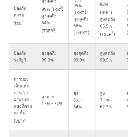
สูงสุดถึง
82%
95%
35%
ป้องกัน
2
99% (IRR
)
2
(IRR*)
(IRR
(IRR
)
ความ
สูงสุดถึง
สูงสุดถึง
สูงสุด
สูงสุดถึง
1
64%
ร้อน
66%
65%
65.5%
3
(TSER
)
(TSER*)
(TSE
3
(TSER
)
ป้องกัน
สูงสุดถึง
สูงสุดถึง
สูงสุดถึง
สูงสุด
รังสียูวี
99.9%
99.9%
99.9%
99.9
การมอง
เห็นแสง
การส่อง
สูง
สูง
สูง
สูงมาก
ผ่านของ
5% -
7.1% -
4% -
17% - 72%
แสงที่ตาม
64%
62.3%
65%
องเห็น
4
(VLT)