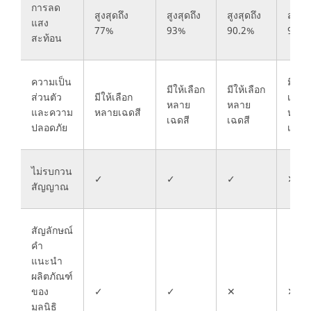
การลด
สูงสุดถึง
สูงสุดถึง
สูงสุดถึง
สูงสุด
แสง
77%
93%
90.2%
95%
สะท้อน
ความเป็น
มีให้
มีให้เลือก
มีให้เลือก
ส่วนตัว
มีให้เลือก
เลือก
หลาย
หลาย
และความ
หลายเฉดสี
หลาย
เฉดสี
เฉดสี
ปลอดภัย
เฉดสี
ไม่รบกวน
✓
✓
✓
✕
สัญญาณ
สัญลักษณ์
คำ
แนะนำ
ผลิตภัณฑ์
ของ
✓
✓
✕
✕
มูลนิธิ