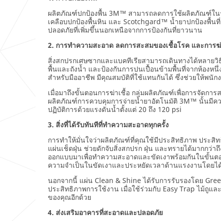
ผลิตภัณฑ์ปกป้องพื้น 3M™ สามารถลดการใช้ผลิตภัณฑ์ในร
เคลือบปกป้องพื้นหิน และ Scotchgard™ น้ำยาปกป้องพื้นที่
ปลอดภัยที่เพิ่มขึ้นนอกเหนือจากการป้องกันที่ยาวนาน
2. การทำความสะอาด ลดการสะสมของเชื้อโรค และการฆ่า
สิ่งสกปรกเศษซากและแบคทีเรียสามารถเดินทางได้หลายวิธ
พื้นและถังน้ำ และป้องกันการปนเปื้อนข้ามพื้นที่จากห้องหนึ
สำหรับมืออาชีพ มีคุณสมบัติที่ใช้แทนกันได้ ซึ่งช่วยให้
เมื่อมาถึงขั้นตอนการฆ่าเชื้อ กลุ่มผลิตภัณฑ์เพื่อการจัดการ
ผลิตภัณฑ์การควบคุมการจ่ายน้ำยาอัตโนมัติ 3M™ นั้นมีความ
ปฏิบัติการด้วยแรงดันน้ำตั้งแต่ 20 ถึง 120 psi
3. สิ่งที่ได้รับทันทีที่ทำความสะอาดทุกครั้ง
การทำให้มั่นใจว่าผลิตภัณฑ์ที่คุณใช้มีประสิทธิภาพ ประ
แผ่นเช็ดฝุ่น ช่วยดักจับสิ่งสกปรก ฝุ่น และทรายได้มากกว่าถ
ออกแบบมาเพื่อทำความสะอาดและขัดเงาพร้อมกันในขั้นตอน
ความจำเป็นในขัดเงาและประหยัดเวลาด้านแรงงานโดยได้รับ
นอกจากนี้ แผ่น Clean & Shine ได้รับการรับรองโดย Gree
ประสิทธิภาพการใช้งาน เมื่อใช้ร่วมกับ Easy Trap ไม้ถูแ
ของคุณอีกด้วย
4. ส่งเสริมอาคารที่สะอาดและปลอดภัย