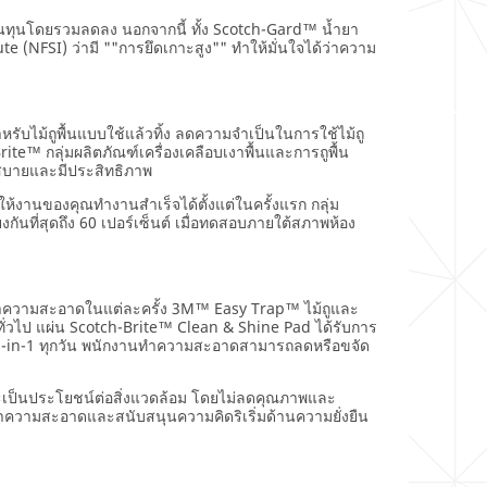
นทุนโดยรวมลดลง นอกจากนี้ ทั้ง Scotch-Gard™ น้ำยา
e (NFSI) ว่ามี ""การยึดเกาะสูง"" ทำให้มั่นใจได้ว่าความ
ไม้ถูพื้นแบบใช้แล้วทิ้ง ลดความจำเป็นในการใช้ไม้ถู
rite™ กลุ่มผลิตภัณฑ์เครื่องเคลือบเงาพื้นและการถูพื้น
วกสบายและมีประสิทธิภาพ
่อให้งานของคุณทำงานสำเร็จได้ตั้งแต่ในครั้งแรก กลุ่ม
ันที่สุดถึง 60 เปอร์เซ็นต์ เมื่อทดสอบภายใต้สภาพห้อง
การทำความสะอาดในแต่ละครั้ง 3M™ Easy Trap™ ไม้ถูและ
ฝุ่นทั่วไป แผ่น Scotch-Brite™ Clean & Shine Pad ได้รับการ
 2-in-1 ทุกวัน พนักงานทำความสะอาดสามารถลดหรือขจัด
และเป็นประโยชน์ต่อสิ่งแวดล้อม โดยไม่ลดคุณภาพและ
รทำความสะอาดและสนับสนุนความคิดริเริ่มด้านความยั่งยืน