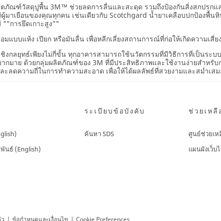
ิงรุก ผลิตภัณฑ์วัสดุปูพื้น 3M™ ช่วยลดการลื่นและสะดุด รวมถึงป้องกันสิ่ง
่ผู้มาเยือนของคุณทุกคน เช่นเดียวกับ Scotchgard น้ำยาเคลือบปกป้องพื้นหิ
มี ""การยึดเกาะสูง""
บแห้ง เปียก หรือมันลื่น เพื่อหลีกเลี่ยงสถานการณ์ที่ก่อให้เกิดความเสี่ย
ชิงกลยุทธ์เพียงไม่กี่ขั้น ทุกอาคารสามารถใช้นวัตกรรมที่มีวิธีการที่เป็
อีกมากมาย ด้วยกลุ่มผลิตภัณฑ์ของ 3M ที่มีประสิทธิภาพและใช้งานง่ายสำห
ความถี่ในการทำความสะอาด เพื่อให้ได้ผลลัพธ์ที่สวยงามและสม่ำเสม
ระเบียบข้อบังคับ
ช่วยเหลื
nglish)
ค้นหา SDS
ศูนย์ช่วยเห
พันธ์ (English)
แผนผังเว็บไ
ัว
|
ข้อกำหนดและเงื่อนไข
|
Cookie Preferences