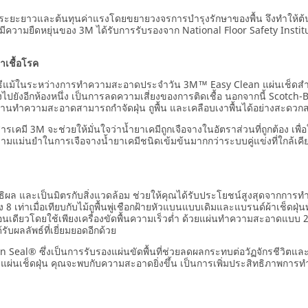
ะยะยาวและต้นทุนค่าแรงโดยขยายวงจรการบำรุงรักษาของพื้น จึงทำให้ต้
มีความยืดหยุ่นของ 3M ได้รับการรับรองจาก National Floor Safety Institut
เชื้อโรค
ีแม้ในระหว่างการทำความสะอาดประจำวัน 3M™ Easy Clean แผ่นเช็ดสำหรับ
่งไปยังอีกห้องหนึ่ง เป็นการลดความเสี่ยงของการติดเชื้อ นอกจากนี้ Scotch-B
พนักงานทำความสะอาดสามารถกำจัดฝุ่น ถูพื้น และเคลือบเงาพื้นได้อย่างสะด
สารเคมี 3M จะช่วยให้มั่นใจว่าน้ำยาเคมีถูกเจือจางในอัตราส่วนที่ถูกต้อง เพื
แม่นยำในการเจือจางน้ำยาเคมีชนิดเข้มข้นมากกว่าระบบคู่แข่งที่ใกล้เคียงก
สิทธิผล และเป็นมิตรกับสิ่งแวดล้อม ช่วยให้คุณได้รับประโยชน์สูงสุดจาก
ึง 8 เท่าเมื่อเทียบกับไม้ถูพื้นพู่เชือกฝ้ายหัวแบนแบบเดิมและแบรนด์ผ้าเช็ด
เดียวโดยใช้เพียงเครื่องขัดพื้นความเร็วต่ำ ด้วยแผ่นทำความสะอาดแบบ
ผลลัพธ์ที่เยี่ยมยอดอีกด้วย
n Seal® ซึ่งเป็นการรับรองแผ่นขัดพื้นที่ช่วยลดผลกระทบต่อวัฏจักรชีวิต
ละแผ่นเช็ดฝุ่น คุณจะพบกับความสะอาดยิ่งขึ้น เป็นการเพิ่มประสิทธิภาพกา