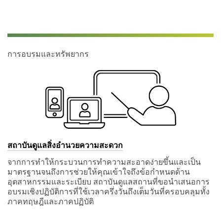
ar
e
re
qui
re
การอบรมและทรัพยากร
d
unl
ess
ind
ica
ted
op
tio
nal
สถาบันดูแลสิ่งอํานวยความสะดวก
Fir
st
จากการทำให้กระบวนการทำความสะอาดง่ายขึ้นและเป็น
N
มาตรฐานจนถึงการช่วยให้คุณเข้าใจถึงข้อกำหนดด้าน
a
อุตสาหกรรมและระเบียบ สถาบันดูแลสถานที่ขอนำเสนอการ
m
อบรมเชิงปฏิบัติการที่ใช้เวลาครึ่งวันถึงเต็มวันที่ครอบคลุมทั้ง
e:
ภาคทฤษฎีและภาคปฏิบัติ