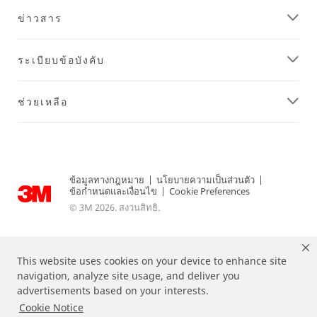
m
ข่าวสาร
E
m
ail
ระเบียบข้อบังคับ
:
ช่วยเหลือ
SU
B
MI
T
ข้อมูลทางกฎหมาย
|
นโยบายความเป็นส่วนตัว
|
ข้อกำหนดและเงื่อนไข
|
Cookie Preferences
Thank
Our
© 3M 2026. สงวนสิทธิ.
you!
apologies...
Your
An
form
error
This website uses cookies on your device to enhance site
was
has
navigation, analyze site usage, and deliver you
submitted
occurred
advertisements based on your interests.
successfully
while
Cookie Notice
submitting.