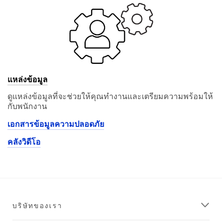
Po
st
al
Co
de
:
แหล่งข้อมูล
ดูแหล่งข้อมูลที่จะช่วยให้คุณทำงานและเตรียมความพร้อมให้
E
กับพนักงาน
m
ail
เอกสารข้อมูลความปลอดภัย
Ad
dr
คลังวิดีโอ
es
s:
Co
nfi
บริษัทของเรา
r