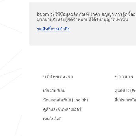
successfully!
while
submitting.
Please
bCom จะให้ข้อมูลผลิตภัณฑ์ ราคา สัญญา การจัดซื้อออน
try
มากมายสำหรับผู้จัดจำหน่ายที่ได้รับอนุญาตเท่านั้น
again
later...
ขอสิทธิ์การเข้าถึง
บริษัทของเรา
ข่าวสาร
เกี่ยวกับ 3เอ็ม
ศูนย์ข่าว (E
นักลงทุนสัมพันธ์ (English)
สื่อประชาสัม
คู่ค้าและซัพพลายเออร์
เทคโนโลยี