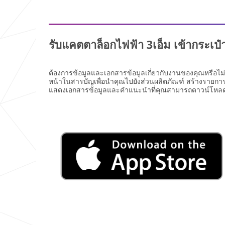
คลของ
3เอ็ม
.
I
S
would like
U
รับแคตตาล็อกไฟฟ้า 3เอ็ม เข้ากระเป
to receive
B
email
M
updates
I
ต้องการข้อมูลและเอกสารข้อมูลเกี่ยวกับงานของคุณหรือไ
from 3M.
T
หน้าในสารบัญเพื่อนำคุณไปยังส่วนผลิตภัณฑ์ สร้างรายการ
แสดงเอกสารข้อมูลและคำแนะนำที่คุณสามารถดาวน์โหลดไป
3M takes
ขอบคุณ
ขออภัย
your
ส่ง
ใน
privacy
seriously.
แบบ
ความ
3M and its
ฟอร์ม
ไม่
authorized
ของ
สะดวก....
third
parties will
คุณ
use the
เนื่องจาก
เรียบร้อย
เกิด
informatio
ข้อ
n you
แล้ว
ผิด
provided in
พลาด
accordance
ขึ้น
with our
ขณะ