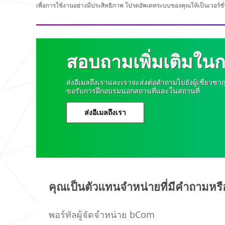
your
เพื่อการใช้งานอย่างมีประสิทธิภาพ โปรดอัพเดทระบบของคุณให้เป็นเวอร์ชั่น
personal
informatio
n, please
do not use
this
สอบถามเพิ่มเติมใน
system.
S
ส่งอีเมลถึงเราและเราจะส่งต่อคำถามไปยังผู้เชี่ยวช
U
ขอรับการฝึกอบรมนอกสถานที่และในสถานที่
B
M
ส่งอีเมลถึงเรา
I
T
Thank
Our
You
Apologies...
คุณเป็นตัวแทนจำหน่ายที่มีคำถามหรื
Your
An
request
error
was
has
พอร์ทัลผู้จัดจำหน่าย bCom
submitted
occurred