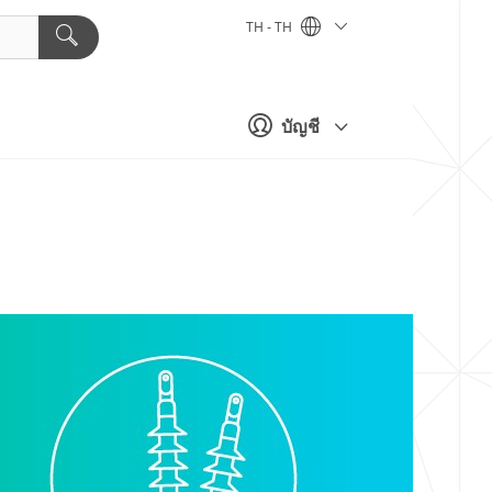
TH - TH
บัญชี