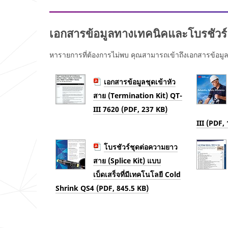
Privacy
ส่ง
Policy
to
ข้อมูล
send you
โปรด
communic
เอกสารข้อมูลทางเทคนิคและโบรชัวร์
ลอง
ations
ใหม่
which may
ใน
หารายการที่ต้องการไม่พบ คุณสามารถเข้าถึงเอกสารข้อมูล
include
ภาย
promotions
หลัง...
, product
เอกสารข้อมูลชุดเข้าหัว
informatio
n and
สาย (Termination Kit) QT-
service
III 7620 (PDF, 237 KB)
offers.
Please be
III (PDF,
aware that
this
โบรชัวร์ชุดต่อความยาว
informatio
n may be
สาย (Splice Kit) แบบ
stored on a
เบ็ดเสร็จที่มีเทคโนโลยี Cold
server
located in
Shrink QS4 (PDF, 845.5 KB)
the U.S. If
you do not
consent to
this use of