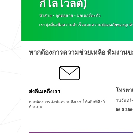
กิโลโวลต์)
optional
นามสกุล
Business
หัวสาย • จุดต่อสาย • มอเตอร์ตะกั่ว
Email
Address
เรามุ่งมั่นเพื่อความสำเร็จและความปลอดภัยของลูกค้
หมายเลข
โทรศัพท์
ทางธุรกิจ
First
หากต้องการความช่วยเหลือ ทีมงานข
Name
บริษัท
Last
Name
ประเภท
โทรหา
บริษัท
ส่งอีเมลถึงเรา
วันจันทร์
หน้าที่
หากต้องการส่งข้อความถึงเรา ให้คลิกที่ลิงก์
Company
ด้านบน
66 0 266
ประเทศ
ภูมิภาค
Company
รหัส
Type