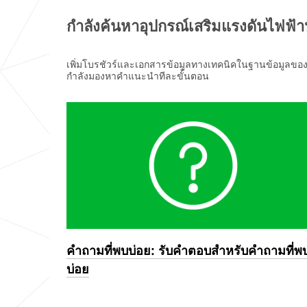
ไปรษณีย์
Job Role
กำลังค้นหาอุปกรณ์เสริมแรงดันไฟฟ้าป
Mobile
ข้อความ
Phone
เพิ่มโบรชัวร์และเอกสารข้อมูลทางเทคนิคในฐานข้อมูลของคุ
(ไม่จำเป็น
(Used for
กำลังมองหาคำแนะนำทีละขั้นตอน
ต้องระบุ)
FaceTime
)
Country/
Region
State or
Province
ท่าน
(optional
ตกลงและ
)
รับทราบ
คำถามที่พบบ่อย: รับคำตอบสำหรับคำถามที่พ
Zip or
ว่า ท่านที่
Postal
จะได้รับ
บ่อย
Code
ข้อมูล
โปรโม