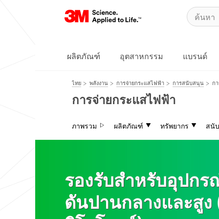
Close
All fields
are
required
ผลิตภัณฑ์
อุตสาหกรรม
แบรนด์
unless
indicated
optional
ไทย
พลังงาน
การจ่ายกระแสไฟฟ้า
การสนับสนุน
กา
เลือก
การจ่ายกระแสไฟฟ้า
ประเภท
คำถาม
ของคุณ
ภาพรวม
ผลิตภัณฑ์
ทรัพยากร
สนั
ที่อยู่อีเมล
Close
ทางธุรกิจ
รองรับสำหรับอุปกร
All fields
are
ชื่อ
required
ดันปานกลางและสูง (
unless
indicated