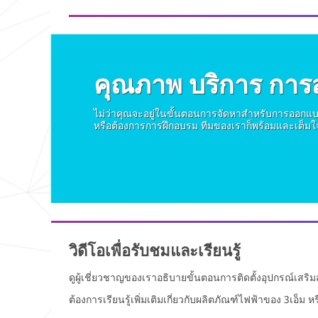
ชั่น
ข้อมูล
Preferred
ผลิตภัณ
Day of
ฑ์และข้อ
Week
เสนอ
บริการ
คุณภาพ บริการ การ
Preferred
จาก 3เอ็ม
Time
(Include
ไม่ว่าคุณจะอยู่ในขั้นตอนการจัดหาสำหรับการออกแ
3เอ็ม ดำเนิน
Time
หรือต้องการการฝึกอบรม ทีมของเราก็พร้อมและเต็มใจ
การเก็บ
Zone)
รวบรวม
ดูแล ใช้และ
ถ่ายโอน
ข้อมูลส่วน
Reason
บุคคลของ
for
ท่านเพื่อใช้
Appoint
ตาม
ment
วัตถุประสงค์
วิดีโอเพื่อรับชมและเรียนรู้
ดังกล่าว
โดยเป็นไป
ตามนโยบาย
ดูผู้เชี่ยวชาญของเราอธิบายขั้นตอนการติดตั้งอุปกรณ์เสริ
นโยบายการ
ต้องการเรียนรู้เพิ่มเติมเกี่ยวกับผลิตภัณฑ์ไฟฟ้าของ 3เอ็ม ห
คุ้มครอง
ข้อมูลส่วนบุ