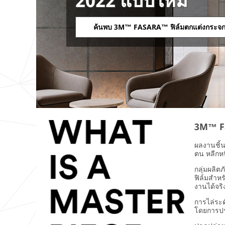
2022 แบบใหม่
ค้นพบ 3M™ FASARA™ ฟิล์มตกแต่งกระจ
3M™ Fa
ผลงานชิ้น
ตน หลีกห
กลุ่มผลิต
ฟิล์มสำหร
งานได้จร
การไล่ระ
โดยการปร