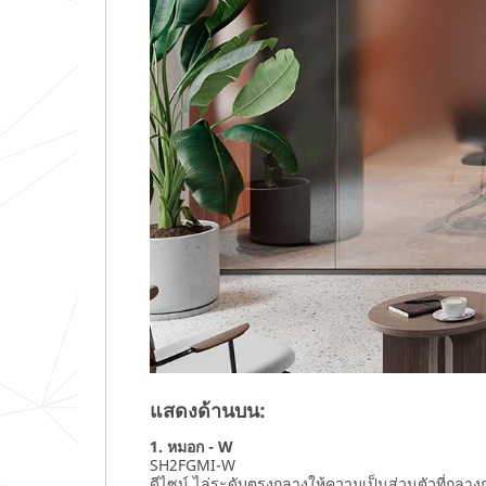
แสดงด้านบน:
1. หมอก - W
SH2FGMI-W
ดีไซน์ ไล่ระดับตรงกลางให้ความเป็นส่วนตัวที่กลา