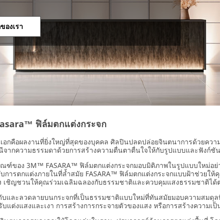
กของเรา
sara™ ฟิล์มตกแต่งกระจก
เอกคือผลงานที่ยิ่งใหญ่ที่สุดของบุคคล ศิลปินปลดปล่อยจินตนาการด้วยความแ
นีจากความธรรมดาด้วยการสร้างความตื่นตาตื่นใจให้กับรูปแบบและฟังก์ชั
ภัณฑ์ของ 3M™ FASARA™ ฟิล์มตกแต่งกระจกมอบมิติภาพในรูปแบบใหม่อย่างไร้
ับการตกแต่งภายในที่ล้ำสมัย FASARA™ ฟิล์มตกแต่งกระจกแบบฝ้าช่วยให้คุณส
ิง เชิญชวนให้คุณร่วมเฉลิมฉลองกับธรรมชาติและควบคุมแสงธรรมชาติได
ดับและลวดลายบนกระจกที่เป็นธรรมชาติแบบใหม่ที่ทันสมัยมอบความสมดุลท
ับแต่งแสงและเงา การสร้างการกระจายตัวของแสง หรือการสร้างความเป็นส