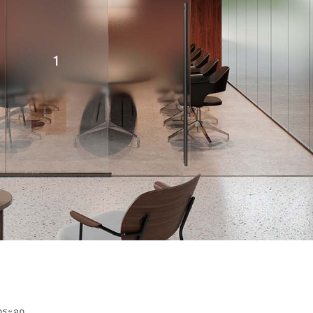
งกระจก