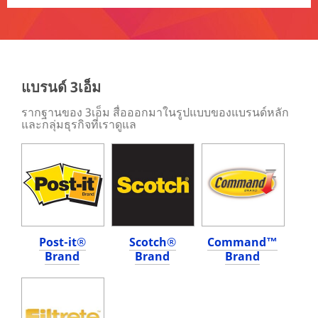
/3M/th_TH/bonding-
**Site
and-
area
assembly-
**
th/
Consumer-
**Site
DIY
area
***
แบรนด์ 3เอ็ม
**
url**
HP-
/3M/th_TH/company-
รากฐานของ 3เอ็ม สื่อออกมาในรูปแบบของแบรนด์หลัก
Manufacturing-
th/all-
และกลุ่มธุรกิจที่เราดูแล
BondingAssemblyProducts
3m-
***
products/?
url**
N=5002385+8709316+8710083+8711017&rt=r3
DIY
/3M/th_TH/metalworking-
th/
ดู
**Site
ผล
area
ของ
**
งาน
Post-it®
Scotch®
Command™
HP-
ที่
Brand
Brand
Brand
CommSolution-
สำเร็จ
BusinessDrawer
ลุล่วง
***
ได้
url**
ด้วย