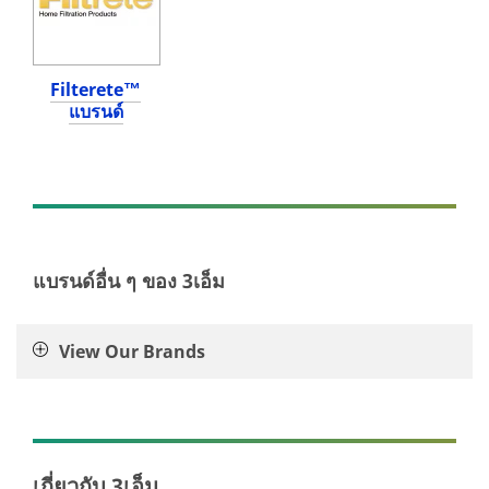
ผลิตภัณฑ์
/3M/th_TH/facility-
เพื่อ
management-
การ
th/
ปรับปรุง
**Site
Filterete™
บ้าน
area
แบรนด์
ของ
**
3เอ็ม
architectural-
ดู
design
ผลิตภัณฑ์
***
เกี่ยว
url**
กับ
/3M/th_TH/architectural-
DIY
design-
ทั้งหมด
แบรนด์อื่น ๆ ของ 3เอ็ม
th/
/3M/th_TH/p/c/i/consumer/diy/
**Site
**Site
area
area
View Our Brands
**
**
building-
Consumer-
window-
DecoratingOrganizing
solutions
***
***
url**
url**
/3M/th_TH/company-
เกี่ยวกับ 3เอ็ม