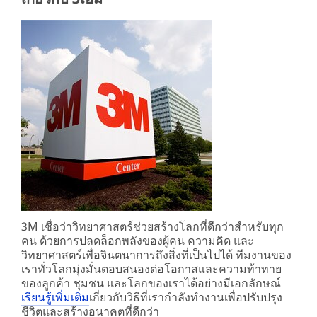
th/all-
/3M/th_TH/building-
3m-
window-
products/?
solutions-
N=5002385+8709316+8711017+8711749&rt=r3
th/
การ
**Site
ตกแต่ง
area
และ
**
การ
graphics-
signage
จัด
***
ระเบียบ
url**
งาน
/3M/th_TH/graphics-
ตกแต่ง
signage-
งาน
th/
จัด
**Site
ระเบียบ
area
3M เชื่อว่าวิทยาศาสตร์ช่วยสร้างโลกที่ดีกว่าสำหรับทุก
และ
**
คน ด้วยการปลดล็อกพลังของผู้คน ความคิด และ
งาน
HP-
วิทยาศาสตร์เพื่อจินตนาการถึงสิ่งที่เป็นไปได้ ทีมงานของ
เฉลิม
DesignConstruction-
เราทั่วโลกมุ่งมั่นตอบสนองต่อโอกาสและความท้าทาย
ฉลอง
TSD
ของลูกค้า ชุมชน และโลกของเราได้อย่างมีเอกลักษณ์
ที่
***
เรียนรู้เพิ่มเติม
เกี่ยวกับวิธีที่เรากำลังทำงานเพื่อปรับปรุง
ไม่
url**
ชีวิตและสร้างอนาคตที่ดีกว่า
ต้อง