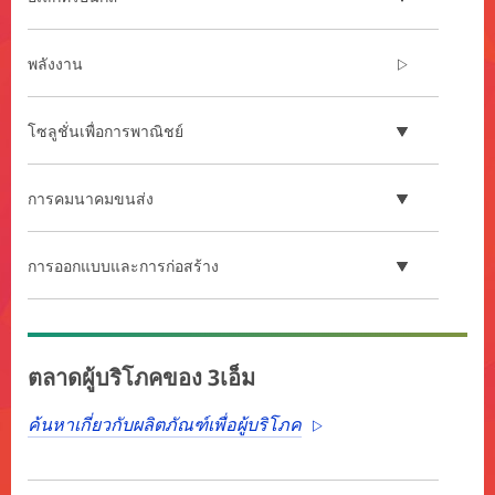
พลังงาน
โซลูชั่นเพื่อการพาณิชย์
การคมนาคมขนส่ง
การออกแบบและการก่อสร้าง
**Site
area
ตลาดผู้บริโภคของ 3เอ็ม
**
5G
ค้นหาเกี่ยวกับผลิตภัณฑ์เพื่อผู้บริโภค
***
url**
/3M/th_TH/communications-