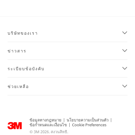
กังวล
/3M/th_TH/architectural-
ถึง
design-
ความ
th/
เสีย
**Site
หาย
area
บริษัทของเรา
อีก
**
ต่อ
HP-
ไป
Automotive
ข่าวสาร
ด้วย
***
ผลิตภัณฑ์
url**
Command™
/3M/th_TH/p/?
ระเบียบข้อบังคับ
Adhesive
c/i/automotive/
ดู
ยาน
ผลิตภัณฑ์
ยนต์
ช่วยเหลือ
เกี่ยว
ชื่อ
กับ
เสียง
การ
ของ
ตกแต่ง
คุณ
และ
จะ
การ
ข้อมูลทางกฎหมาย
|
นโยบายความเป็นส่วนตัว
|
ทำให้
จัด
ข้อกำหนดและเงื่อนไข
|
Cookie Preferences
ธุรกิจ
ระเบียบ
© 3M 2026. สงวนสิทธิ.