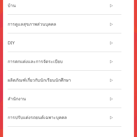
infrastructure-
บ้าน
th/
**Site
area
การดูแลสุขภาพส่วนบุคคล
**
HP-
Automotive-
DIY
CarCare
***
url**
การตกแต่งและการจัดระเบียบ
/3M/th_TH/auto-
care-
products-
ผลิตภัณฑ์เกี่ยวกับนักเรียนนักศึกษา
and-
solutions/
**Site
สำนักงาน
area
**
BondingandAssembly
การปรับแต่งรถยนต์เฉพาะบุคคล
***
url**