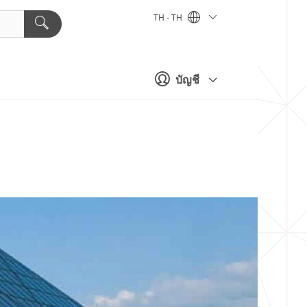
TH - TH
บัญชี