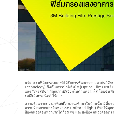
นวัตกรรมฟิล์มกรองแสงที่ได้รับการพัฒนาจากสถาบันวิจั
Technology) ซึ่งเป็นการนำฟิล์มใส (Optical Film) มาเรีย
แสง “เพรสทีช” มีคุณภาพดีเยี่ยมในด้านความใส โดยชั้นฟิ
รณ์อิเล็คทรอนิคส์ ไร้สาย
ความร้อนจากดวงอาทิตย์ที่ส่งผ่านเข้ามาในบ้านนั้น มีที่มา
ความร้อนจากแสงอินฟราเรด (Infrared light) ที่ทำให้คุณรู
ป้องกันรังสีอินฟราเรดได้ถึง 97% และยังป้อง กันรังสีอัลตร