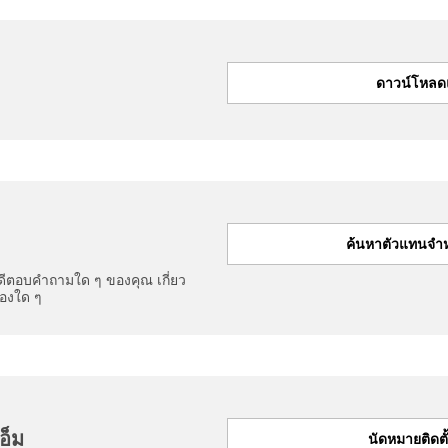
ดาวน์โหลดแ
ค้นหาตัวแทนจำห
ีตอบคำถามใด ๆ ของคุณ เกี่ยว
้องใด ๆ
อ็ม
นัดหมายติดตั