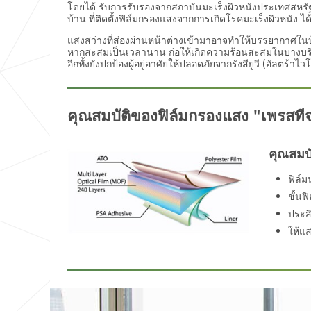
โดยได้ รับการรับรองจากสถาบันมะเร็งผิวหนังประเทศสหรัฐอ
บ้าน ที่ติดตั้งฟิล์มกรองแสงจากการเกิดโรคมะเร็งผิวหนัง ได
แสงสว่างที่ส่องผ่านหน้าต่างเข้ามาอาจทำให้บรรยากาศในบ
หากสะสมเป็นเวลานาน ก่อให้เกิดความร้อนสะสมในบางบริเว
อีกทั้งยังปกป้องผู้อยู่อาศัยให้ปลอดภัยจากรังสียูวี (อัลต
คุณสมบัติของฟิล์มกรองแสง "เพรสที
คุณสมบ
ฟิล์
ชั้นฟ
ประสิ
ให้แ