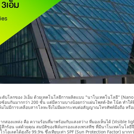
ยระดับโลกของ 3เอ็ม ด้วยเทคโนโลยีการผลิตแบบ "นาโนเทคโนโลยี" (Nano
งซ้อนกันมากกว่า 200 ชั้น แต่มีความบางน้อยกว่าแผ่นโพสต์-อิท โน้ต ทำให้
ล์มไม่มีการเคลือบสารโลหะจึงไม่มีผลกระทบต่อสัญญาณโทรศัพท์มือถือ หรือ
จากสองแหล่ง คือ ความร้อนที่มาพร้อมกับแสงสว่าง ที่มองเห็นได้ (Visible li
้สึกร้อน แต่ด้วยคุณ สมบัติของฟิล์มกรองแสงเพรสทีช ที่มีนาโนเทคโนโลยีจึง
้าไวโอเลตได้สูงถึง 99.9% ซึ่งเทียบเท่า SPF (Sun Protection Factor) มากก