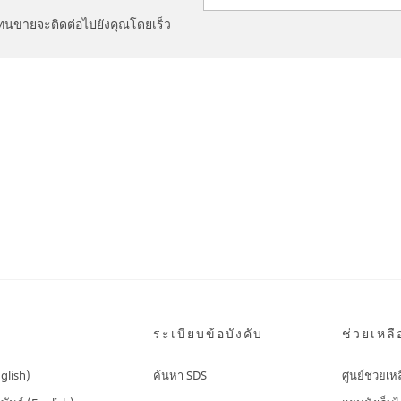
วแทนขายจะติดต่อไปยังคุณโดยเร็ว
ระเบียบข้อบังคับ
ช่วยเหลื
nglish)
ค้นหา SDS
ศูนย์ช่วยเห