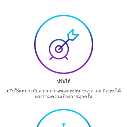
Company
Type
Select one...
Job Role
Select one...
Inquiry
O
Type
t
ปรับได้
h
Select one...
e
ปรับให้เหมาะกับความกว้างของเทปทุกขนาด และติดเทปได้
r
ตรงตามความต้องการทุกครั้ง
Area of
J
Applica
o
tion
b
R
Select one...
o