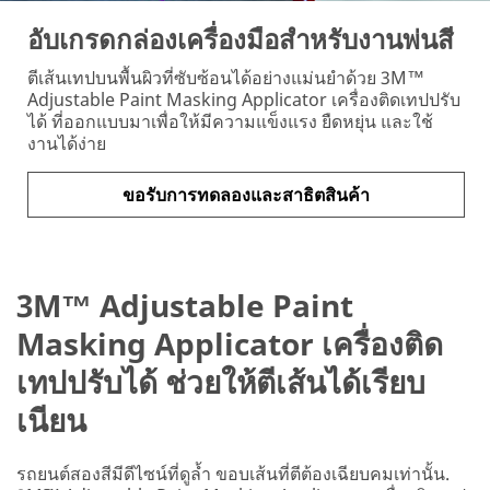
unless
indicated
อับเกรดกล่องเครื่องมือสำหรับงานพ่นสี
optional
ตีเส้นเทปบนพื้นผิวที่ซับซ้อนได้อย่างแม่นยำด้วย 3M™
Business
Adjustable Paint Masking Applicator เครื่องติดเทปปรับ
Email
ได้ ที่ออกแบบมาเพื่อให้มีความแข็งแรง ยืดหยุ่น และใช้
Address
งานได้ง่าย
ขอรับการทดลองและสาธิตสินค้า
First Name
3M™ Adjustable Paint
Last Name
Masking Applicator เครื่องติด
เทปปรับได้ ช่วยให้ตีเส้นได้เรียบ
Describe
your
เนียน
Challenge or
Application
รถยนต์สองสีมีดีไซน์ที่ดูล้ำ ขอบเส้นที่ตีต้องเฉียบคมเท่านั้น.