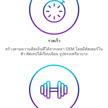
l
Select
e
Your
Design
Challenge
Select one...
รวดเร็ว
O
SUBMIT
t
สร้างตามความคิดเห็นที่ได้จากเหล่า OEM โดยมีคัตเตอร์ใน
h
ตัว ตัดเทปได้เรียบเนียน รูปทรงเพรียวบาง
e
Our
Thank
r
apologies...
you!
D
e
An
Your
s
error
form
i
has
was
g
occurred
submitted
n
while
successfully
C
submitting.
h
Please
a
try