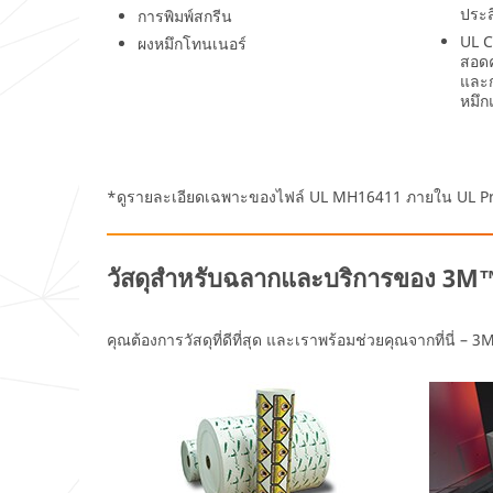
ประสิ
การพิมพ์สกรีน
UL C
ผงหมึกโทนเนอร์
สอดค
First Name
และก
หมึก
ท่านตกลง
และรับ
Last Name
ทราบว่า
ท่านที่จะได้
*ดูรายละเอียดเฉพาะของไฟล์ UL MH16411 ภายใน UL Prod
รับข้อมูล
โปรโมชั่น
Company
ข้อมูล
วัสดุสำหรับฉลากและบริการของ 3M
ผลิตภัณฑ์
และข้อ
Phone
เสนอ
คุณต้องการวัสดุที่ดีที่สุด และเราพร้อมช่วยคุณจากที่นี่ – 3M
Number
บริการจาก
3เอ็ม
3เอ็ม ดำเนิน
Address
การเก็บ
รวบรวม ดูแล
ใช้และถ่าย