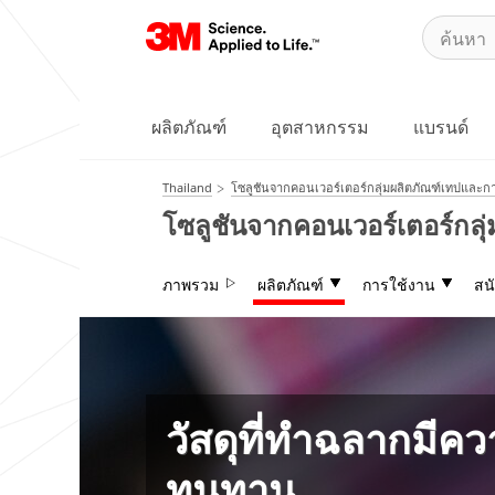
Close
กรุณากรอก
ข้อมูลของท่าน
ให้ครบถ้วน
ผลิตภัณฑ์
อุตสาหกรรม
แบรนด์
ชื่อ
Thailand
โซลูชันจากคอนเวอร์เตอร์กลุ่มผลิตภัณฑ์เทปและก
โซลูชันจากคอนเวอร์เตอร์กล
นามสกุล
ภาพรวม
ผลิตภัณฑ์
การใช้งาน
สน
อีเมล
กรุณาใส่
วัสดุที่ทำฉลากมีค
เบอร์
โทรศัพท์
ทนทาน