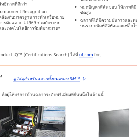
ทธิภาพที่ดีกว่า
หมดปัญหาสีล้นขอบ ให้ภาพที่
omponent Recognition
ชัดสูง
ล้องกับมาตรฐานการทำเครื่อหมาย
ฉลากที่ได้มีความมันวาวและท
ารติดฉลาก UL969 ร่วมกับระบบ
บนระบบพิมพ์ดิจิทัลและเฟล็กโ
และเทคโนโลยีการพิมพ์มากมาย*
uct iQ™ (Certifications Search) ได้ที่
ul.com
for.
™
ดูวัสดุสำหรับฉลากทั้งหมดของ 3M™
 คือผู้ให้บริการด้านฉลากระดับพรีเมียมที่ยืนหนึ่งในด้านนี้