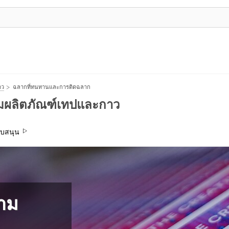
าว
ฉลากที่ทนทานและการติดฉลาก
ุ่มผลิตภัณฑ์เทปและกาว
ับสนุน
วาม