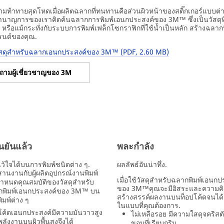
มท้าทายสุดโหดเมื่อผลิตฉลากที่ทนทานคือส่วนผิวหน้าของสติ๊กเกอร์แบบต่าง ๆ 
ชำนาญการของเราคิดค้นฉลากการพิมพ์เอนกประสงค์ของ 3M™ ซึ่งเป็นวัสดุที
หรือแม้กระทั่งกับระบบการพิมพ์เฟล็กโซกราฟิกที่ใช้น้ำเป็นหลัก สร้างฉลากท
รนด์ของคุณ.
วัสดุสำหรับฉลากเอนกประสงค์ของ 3M™ (PDF, 2.60 MB)
ถามผู้เชี่ยวชาญของ 3M
นยันแล้ว
พละกำลัง
่ไว้ใจได้บนการพิมพ์ชนิดต่าง ๆ.
ผลลัพธ์อันน่าทึ่ง.
านงานกับผู้ผลิตอุปกรณ์งานพิมพ์
เมื่อใช้วัสดุสำหรับฉลากพิมพ์เอนกป
อกำหนดคุณสมบัติของวัสดุสำหรับ
ของ 3M™คุณจะมีอิสระและความค
กพิมพ์เอนกประสงค์ของ 3M™ บน
สร้างสรรค์ผลงานบนท็อปโค้ดจนได้งา
ิมพ์ต่าง ๆ
ในแบบที่คุณต้องการ.
โค้ดเอนกประสงค์มีความมันวาวสูง
ไม่เหลือรอย มีความใสดุจคริส
ลังงานบนผิวพื้นสูงจึงได้
ขอบที่เรียบกริบ