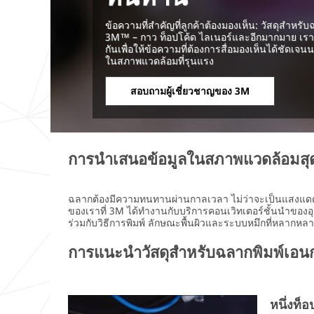
ข้อความที่สำคัญที่ลูกค้าต้องมองเห็น: วัสดุสำหร
บริษัท
3M™ – กาว ท็อปโค้ด ไลเนอร์และอีกมากมาย เราน
กันเพื่อให้ข้อความที่ต้องการสื่อมองเห็นได้ชัดเจนน
ในสภาพแวดล้อมที่รุนแรง
ตำแหน่งงาน
สอบถามผู้เชี่ยวชาญของ 3M
กรุณาเลือก
อุตสา
หกรร
การนำเสนอข้อมูลในสภาพแวดล้อมส
ม
กรุณาเลือก
ฉลากต้องมีความทนทานผ่านกาลเวลา ไม่ว่าจะเป็นแสงแดดแผด
ของเราที่ 3M ได้ทำงานกับบริการคอนเวิทเตอร์ชั้นนำของ
ต้องกา
ร่วมกับวิธีการพิมพ์ ลักษณะพื้นผิวและระบบหมึกที่หลาก
รรับ
การแนะนำวัสดุสำหรับฉลากพิมพ์เอ
Close
ตัวอย่าง
กรุณาเลือก
Request
a
หนึ่งท็
วัตถุปร