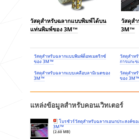
โอนข้อมูลส่วน
Country/Re
บุคคลของท่าน
gion
เพื่อใช้ตาม
วัตถุประสงค์
วัสดุสำหรับฉลากแบบพิมพ์ได้บน
วัสดุสำ
Select One
ดังกล่าว โดย
แท่นพิมพ์ของ 3M™
3M™
เป็นไปตาม
นโยบาย
Zip/Po
นโยบายการ
stal
คุ้มครองข้อมูล
Code
ส่วนบุคล
วัสดุสำหรับฉลากแบบพิมพ์ด็อทเมตริกซ์
วัสดุสำหร
ของ
3เอ็ม
.
ของ 3M™
การแกะข
S
What
วัสดุสำหรับฉลากแบบเคลือบลามิเนตของ
วัสดุสำหร
U
product(s)
3M™
ของ 3M
B
are you
M
interested
IT
in?
(optional)
แหล่งข้อมูลสำหรับคอนเวิทเตอร์
ทาง
ขอ
เรา
ขอบคุณ.
โบรชัวร์วัสดุสำหรับฉลากเอนกประสงค์ขอ
Application
ขออภัย...
3M™
ส่ง
(2.60 MB)
Description
แบบ
or Question
มี