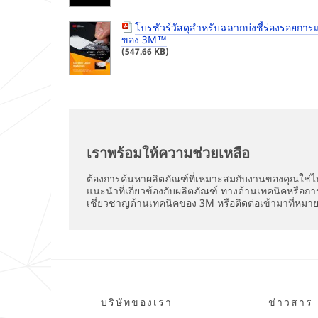
ฟอร์ม
ข้อ
(optional)
ของ
ผิด
โบรชัวร์วัสดุสำหรับฉลากบ่งชี้ร่องรอยการ
คุณ
พลาด
ของ 3M™
เรียบร้อย
เกิด
(547.66 KB)
แล้ว
ขึ้น
I would
ขณะ
like to
ส่ง
receive
ข้อมูล
โปรด
email
ลอง
updates and
ใหม่
special
ใน
เราพร้อมให้ความช่วยเหลือ
offers from
ภาย
3M
หลัง...
ต้องการค้นหาผลิตภัณฑ์ที่เหมาะสมกับงานของคุณใช่ไ
Industrial
แนะนำที่เกี่ยวข้องกับผลิตภัณฑ์ ทางด้านเทคนิคหรือการ
Adhesives &
เชี่ยวชาญด้านเทคนิคของ 3M หรือติดต่อเข้ามาที่หม
Tapes.
3M takes your
privacy
seriously. 3M
and its
authorized
บริษัทของเรา
ข่าวสาร
third parties
will use the