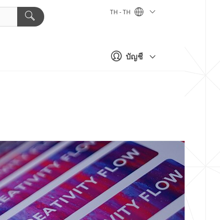
TH - TH
บัญชี