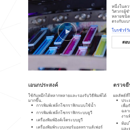
ะสงค์
Sample
หนึ่งในควา
การใช้งาน
วิศวกรผู้
Thank
หลายชนิด 
กรุณาเลือก
you
ตรงกับแบ
for
your
โบรชัวร์
จังหวัด
interest!
Please
เลือก
สอบ
complete
the
form
ประเท
below.
ศ/
ภูมิภาค
All
fields
Thailand
are
required
เอนกประสงค์
ตรวจยื
unless
กรุณา
indicated
แจ้ง
ใช้กับหมึกได้หลากหลายและรองรับวิธีพิมพ์ได้
ผลลัพธ์ที
optional
มากขึ้น.
ประส
รายละเอียด
การพิมพ์เฟล็กโซกราฟิกแบบใช้น้ำ
เพื่
การใช้งาน
ฉลา
การพิมพ์เฟล็กโซกราฟิกระบบยูวี
Business
งานพ
เครื่องพิมพ์อิงค์เจ็ตระบบยูวี
Email
ท้อป
Address
เครื่องพิมพ์ระบบเทอร์มอลทรานส์เฟอร์
และพ