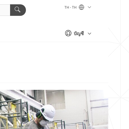
TH - TH
บัญชี