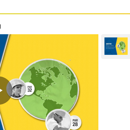
g
Play