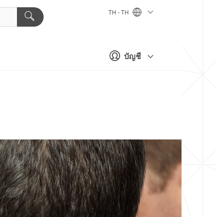
TH - TH
บัญชี