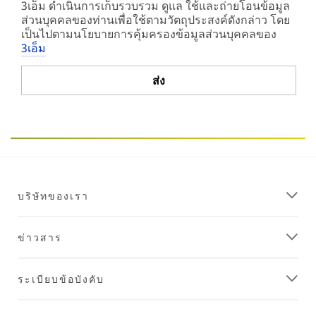
3เอ็ม ดำเนินการเก็บรวบรวม ดูแล ใช้และถ่ายโอนข้อมูล
ส่วนบุคคลของท่านเพื่อใช้ตามวัตถุประสงค์ดังกล่าว โดย
เป็นไปตามนโยบายการคุ้มครองข้อมูลส่วนบุคคลของ
3เอ็ม
ส่ง
ขออภัย...มี
ขอ
ข้อ
ขอบคุณ
ผิด
ส่ง
พลาด
แบบ
เกิด
ฟอร์ม
ขึ้น
ของ
บริษัทของเรา
ขณะ
คุณ
ส่ง
เรียบร้อย
ข้อมูล
แล้ว
ข่าวสาร
โปรด
ลอง
ใหม่
ระเบียบข้อบังคับ
ภาย
หลัง...