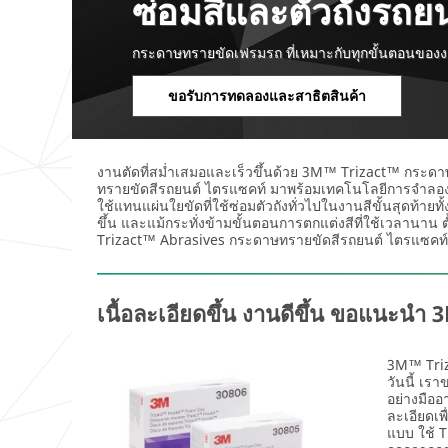
ซ่อมสีและตัวถังรถยน
ะ
รุ
บุ
ณ
กระดาษทรายขัดเฟรมรถ ที่เหมาะกับทุกขั้นตอนของง
ห
า
นามสกุล
น้
ร
ขอรับการทดลองและสาธิตสินค้า
า
ะ
ที่
บุ
ที่อยู่
ใ
ป
น
ร
งานตัดที่สม่ำเสมอและเร็วขึ้นด้วย 3M™ Trizact™ กระดาษ
ก
ะ
ทรายขัดสีรถยนต์ ไตรแซคท์ มาพร้อมเทคโนโลยีการจำลองแบบไ
า
เ
ใช้แทนแผ่นใยขัดที่ใช้ซ่อมตัวถังทั่วไปในงานสีขั้นสุดท้า
แขวง/ตำบล เขต/
ร
ภ
ขึ้น และแม้กระทั่งข้ามขั้นตอนการตกแต่งสีที่ใช้เวลานาน
อำเภอ
ทำ
ท
Trizact™ Abrasives กระดาษทรายขัดสีรถยนต์ ไตรแซคท์ ร
ง
อุ
า
ต
น
ส
ประเทศ/ภูมิภาค
เนื้อละเอียดขึ้น งานดีขึ้น ขอแนะ
ข
า
อ
ห
Thailand
ง
ก
3M™ Triz
คุ
ร
วันนี้ เร
รหัสไปรษณีย์
ณ
ร
อย่างมืออ
ละเอียดเพ
ม
แบบ ใช้ 
ข