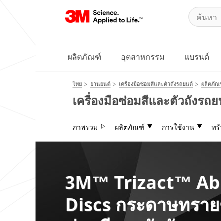
Close
ขอรับการทดลอง
และสาธิตสินค้า
ผลิตภัณฑ์
อุตสาหกรรม
แบรนด์
กรุณากรอกข้อมูลของ
ท่านให้ครบถ้วน
ไทย
ยานยนต์
เครื่องมือซ่อมสีและตัวถังรถยนต์
ผลิตภัณ
บริษัทหรือสถานที่
ทำงาน
เครื่องมือซ่อมสีและตัวถังรถย
ภาพรวม
ผลิตภัณฑ์
การใช้งาน
ทร
ตำแหน่งงาน
กรุณาเลือกอย่างหนึ่ง
อุตสาหกรรม
3M™ Trizact™ Ab
ก
รุ
กรุณาเลือกอย่างหนึ่ง
Discs กระดาษทราย
ณ
า
ชื่อ
ร
ก