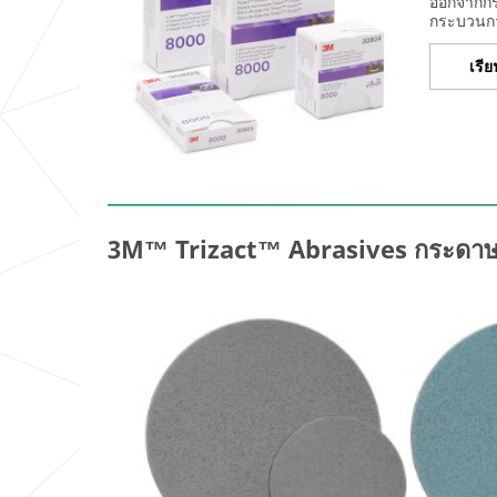
ออกจากกระ
อ
หมายเลขโทรศัพท์ที่
กระบวนการ
ง
ทำงาน หรือ
บ
โทรศัพท์มือถือ
เรียน
ริ
(เสริม)
ษั
ท
คุ
ณ
Line ID (เสริม)
3M™ Trizact™ Abrasives กระดาษทร
อีเมล
สะดวกให้ติดต่อกลับ
ผ่านช่องทางใด
(เสริม)
เบอร์โทรศัพท์
อีเมล
แบรนด์กระดาษทราย