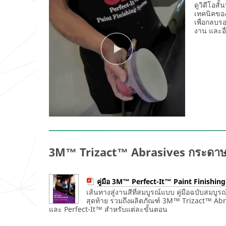
ใหม่
ดูวิดีโอส
ใน
เทคนิคของ
ภาย
เพื่อกลบร
หลัง.
งาน และอื
3M™ Trizact™ Abrasives กระดาษทร
คู่มือ 3M™ Perfect-It™ Paint Finishin
เส้นทางสู่งานสีที่สมบูรณ์แบบ คู่มือฉบับสมบูร
สุดท้าย รวมถึงผลิตภัณฑ์ 3M™ Trizact™ A
และ Perfect-It™ สำหรับแต่ละขั้นตอน