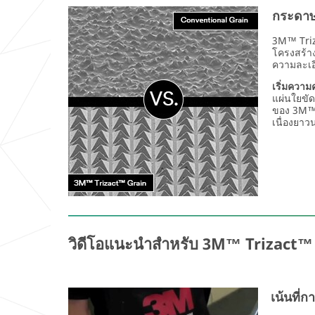
ตามวัตถุประสงค์ดัง
กระดาษ
กล่าว โดยเป็นไปตาม
นโยบายการคุ้มครอง
3M™ Triz
ข้อมูลส่วนบุคคลของ
โครงสร้าง
3เอ็ม
ความละเอี
เริ่มความ
ยืนยันคำขอ
แผ่นใยขัด
ของ 3M™ 
เนื่องยาว
ทาง
ขอ
เรา
ขอบคุณ.
ขออภัย.
ส่ง
แบบ
มี
ฟอร์ม
ข้อ
ของ
ผิด
คุณ
พลาด
เรียบร้อย
เกิด
วิดีโอแนะนำสำหรับ 3M™ Trizact
แล้ว
ขึ้น
ขณะ
ส่ง
ข้อมูล
เน้นที่
โปรด
ลอง