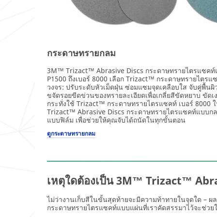
ปัจจุบันที่ท่านใช้
(เสริม)
กระดาษทรายกลม
ช่องทางปัจจุบันที่
ท่านใช้สั่งซื้อ
3M™ Trizact™ Abrasive Discs กระดาษทรายไตรแซคท์แบบก
กระดาษทราย
P1500 ถึงเบอร์ 8000 เลือก Trizact™ กระดาษทรายไตรแ
(เสริม)
วงจร: ปรับระดับหัวเม็ดฝุ่น ซ่อมแซมจุดเคลือบใส จับคู่พื้น
ขจัดรอยขีดข่วนของทรายละเอียดเพื่อเกลี่ยสีขัดหยาบ ขัด
กระทั่งใช้ Trizact™ กระดาษทรายไตรแซคท์ เบอร์ 800
Trizact™ Abrasive Discs กระดาษทรายไตรแซคท์แบบกลม
ท่านตกลงและรับ
แบบฟิล์ม เพื่อช่วยให้คุณจับได้ถนัดในทุกขั้นตอน
ทราบว่า ท่านจะได้
ดูกระดาษทรายกลม
รับข้อมูลโปรโมชั่น
ข้อมูลผลิตภัณฑ์และ
ข้อเสนอบริการจาก
3เอ็ม
เหตุใดต้องเป็น 3M™ Trizact™ Ab
3เอ็ม ดำเนินการเก็บ
รวบรวม ดูแล ใช้และ
ไม่ว่างานเก็บสีในขั้นสุดท้ายจะมีความท้าทายในจุดใด – ผลล
ถ่ายโอนข้อมูลส่วน
กระดาษทรายไตรแซคท์แบบแผ่นที่เราคัดสรรมาไว้จะช่วยให้
บุคคลของท่านเพื่อใช้