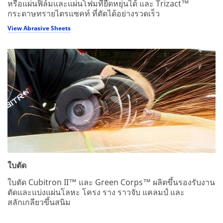
หรือแผ่นฟิล์มและแผ่นโฟมที่ยืดหยุ่นได้ และ Trizact™
กระดาษทรายไตรแซคท์ ที่ตัดได้อย่างรวดเร็ว
View Abrasive Sheets
ใบตัด
ใบตัด Cubitron II™ และ Green Corps™ ผลิตขึ้นรองรับงาน
ตัดและแบ่งแผ่นโลหะ โครง ราง ราวจับ แคลมป์ และ
สลักเกลียวขึ้นสนิม