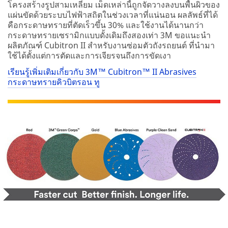
โครงสร้างรูปสามเหลี่ยม เม็ดเหล่านี้ถูกจัดวางลงบนพื้นผิวของ
แผ่นขัดด้วยระบบไฟฟ้าสถิตในช่วงเวลาที่แน่นอน ผลลัพธ์ที่ได้
คือกระดาษทรายที่ตัดเร็วขึ้น 30% และใช้งานได้นานกว่า
กระดาษทรายเซรามิกแบบดั้งเดิมถึงสองเท่า 3M ขอแนะนำ
ผลิตภัณฑ์ Cubitron II สำหรับงานซ่อมตัวถังรถยนต์ ที่นำมา
ใช้ได้ตั้งแต่การตัดและการเจียรจนถึงการขัดเงา
เรียนรู้เพิ่มเติมเกี่ยวกับ 3M™ Cubitron™ II Abrasives
กระดาษทรายคิวบิตรอน ทู