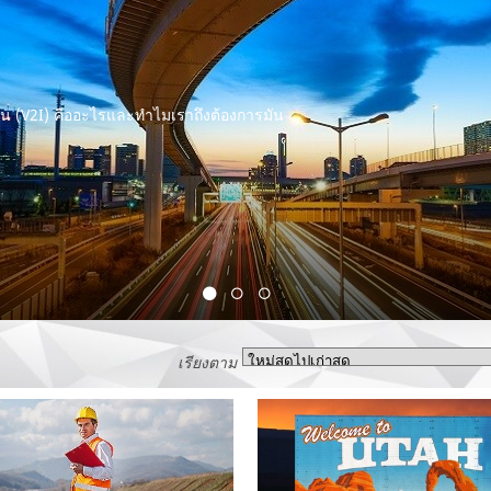
น (V2I) คืออะไรและทำไมเราถึงต้องการมัน
เรียงตาม