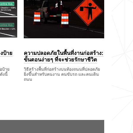
กลาง
คืน
ที่
มี
ฝนตก
องป้าย
ความปลอดภัยในพื้นที่งานก่อสร้าง:
ขั้นตอนง่ายๆ ที่จะช่วยรักษาชีวิต
อป้าย
วิธีสร้างพื้นที่ก่อสร้างบนท้องถนนที่ปลอดภัย
งนี้
ยิ่งขึ้นสำหรับคนงาน คนขับรถ และคนเดิน
ถนน
December
ความ
1,
ปลอดภัย
1901
ใน
พื้นที่
งาน
ก่อสร้าง:
ขั้น
ตอน
ง่ายๆ
ที่
จะ