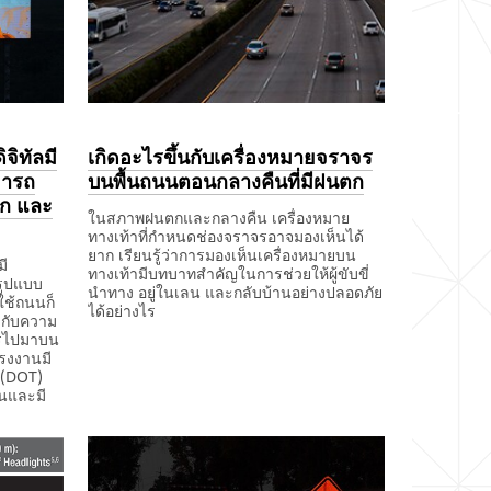
จิทัลมี
เกิดอะไรขึ้นกับเครื่องหมายจราจร
มารถ
บนพื้นถนนตอนกลางคืนที่มีฝนตก
ิก และ
ในสภาพฝนตกและกลางคืน เครื่องหมาย
ทางเท้าที่กำหนดช่องจราจรอาจมองเห็นได้
ยาก เรียนรู้ว่าการมองเห็นเครื่องหมายบน
มี
ทางเท้ามีบทบาทสำคัญในการช่วยให้ผู้ขับขี่
รูปแบบ
นำทาง อยู่ในเลน และกลับบ้านอย่างปลอดภัย
ใช้ถนนก็
ได้อย่างไร
งกับความ
ญจรไปมาบน
December
เกิด
1,
อะไร
รงงานมี
1901
ขึ้น
 (DOT)
กับ
่นและมี
เครื่องหมาย
จราจร
บน
พื้น
ถนน
ตอน