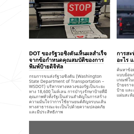
ที่
ฉลาด
ไม่
ใน
สำคัญ)
การ
กำหนด
ราย
ละเอียด
เครื่องหมา
จราจร
บน
ท้อง
ถนน
DOT ของรัฐวอชิงตันเห็นผลสำเร็จ
การสะท
ที่
มี
จากข้อกำหนดคุณสมบัติของการ
อะไร แ
ประสิทธิภ
พิมพ์ป้ายดิจิทัล
สูง
ค้นหาข้อม
แบบย้อนก
กรมการขนส่งรัฐวอชิงตัน (Washington
เกณฑ์ในก
State Department of Transportation –
ป้ายจราจร
WSDOT) บริหารทางหลวงของรัฐเป็นระยะ
ป้าย และ
ทาง 18,600 ไมล์เลน การบำรุงรักษาป้ายที่มี
แผ่นสะท
คุณภาพทั่วทั้งรัฐเป็นส่วนสำคัญในการสร้าง
ความมั่นใจว่าการใช้ยานยนต์สัญจรบนเส้น
December
วิทยาศาสต
สถิติ,วิทยา
การ
ทางสาธารณะจะเป็นไปด้วยความปลอดภัย
1,
และ
ป้าย
สะท้อน
และมีประสิทธิภาพ
1901
เทคโนโลยี
สะท้อน
แสง
ความ
แสง,เครื่อ
แบบ
December
DOT
ปลอดภัย
จราจร
ย้อน
1,
ของ
ทาง
บน
กลับ
1901
รัฐ
ถนน
พื้น
คือ
วอชิงตัน