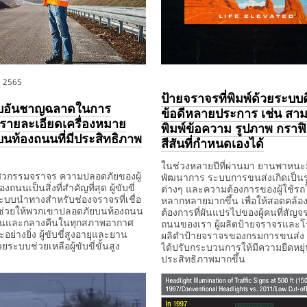
, 2565
ป้ายจราจรที่พิมพ์ด้วยระบบดิ
ับอันชาญฉลาดในการ
ข้อดีหลายประการ เช่น สา
ายละเอียดเครื่องหมาย
พิมพ์ข้อความ รูปภาพ กราฟ
นท้องถนนที่มีประสิทธิภาพ
สีสันที่กำหนดเองได้
ในช่วงหลายปีที่ผ่านมา ยานพาหนะ
ศวกรรมจราจร ความปลอดภัยของผู้
พัฒนาการ ระบบการขนส่งเกิดเป็น
องถนนเป็นสิ่งที่สำคัญที่สุด ผู้ขับขี่
ต่างๆ และความต้องการของผู้ใช้รถ
ะบบนำทางสำหรับช่องจราจรที่เชื่อ
หลากหลายมากขึ้น เพื่อให้สอดคล้อ
ื่อช่วยให้พวกเขาปลอดภัยบนท้องถนน
ต้องการที่ผันแปรไปของผู้คนที่สั
วันและกลางคืนในทุกสภาพอากาศ
ถนนของเรา ผู้ผลิตป้ายจราจรและโ
ย่างยิ่ง ผู้ขับขี่สูงอายุและยาน
ผลิตำป้ายจราจรของกรมการขนส่ง
ระบบช่วยเหลือผู้ขับขี่ขั้นสูง
ได้ปรับกระบวนการให้มีความยืดหยุ
ประสิทธิภาพมากขึ้น
65
December
ป้าย
1,
จราจร
1901
ที่