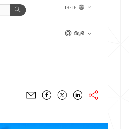
TH - TH
บัญชี