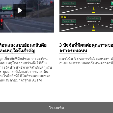
พิมพ์
ด้วย
ระบบ
ดิจิทัล
มี
ข้อดี
หลาย
ย
ประการ
เช่น
สามารถ
พิมพ์
ข้อความ
้อนแสงแบบย้อนกลับคือ
3 ปัจจัยที่มีผลต่อคุณภาพข
รูปภาพ
ละเหตุใดจึงสำคัญ
จราจรบนถนน
กราฟิก
าพ
และ
สีสัน
ูลเกี่ยวกับฟิสิกส์ของการสะท้อน
แนวโน้ม 3 ประการที่ส่งผลกระทบต่
ที่
ลับ เหตุใดความสว่างจึงใช้เป็น
ถนนและความปลอดภัยทางจราจรมีดั
กำหนด
ารวัดประสิทธิภาพที่สำคัญสำหรับ
เอง
December
วิทยาศาสตร์
ขนาด
3
 มุมต่างๆที่ส่งผลต่อการมองเห็น
ได้
1,
ความ
รถยนต์,ผู้
ปัจจัย
อะไรคือสิ่งที่ใช้ในกำหนดแบบของ
1901
ปลอดภัย
ขับขี่
ที่
้อนแสงตามมาตรฐาน ASTM
บน
สูง
มี
ท้อง
อายุ,ไฟ
ผล
ร์
ศาสตร์,แผ่น
ถนน,แนว
หน้า,แนว
ต่อ
โน้ม,งาน
โน้ม,เครื่องหมาย
คุณภาพ
วิจัย
จราจร
ของ
งหมาย
บน
ป้าย
พื้น
จราจร
โหลดเพิ่ม
ทาง,แผ่น
บน
ป้าย
ถนน