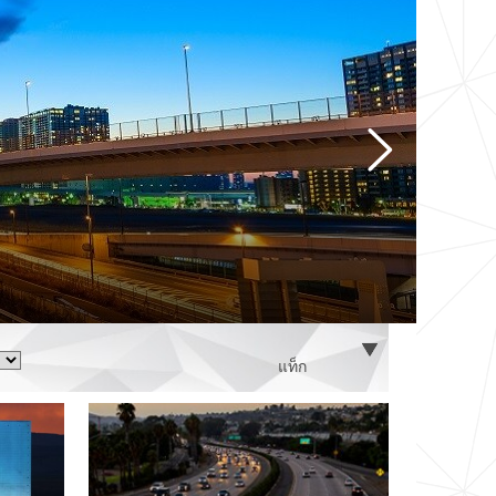
ว
แท็ก