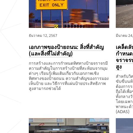
ธันวาคม 12, 2567
มีนาคม 24
เอกภาพของป้ายถนน: สิ่งที่สำคัญ
เคล็ดล
(และสิ่งที่ไม่สำคัญ)
กำหนดร
จราจรบ
การสร้างและการกำหนดทิศทางป้ายจราจรมี
สูง
ความสำคัญในการสร้างป้ายที่สะท้อนจากมุม
ต่างๆ เรียนรู้เพิ่มเติมเกี่ยวกับเอกภาพเชิง
สำหรับวิ
ทิศทางของป้ายถนน ความสำคัญของการมอง
ขับขี่บนท้
เห็นป้าย และวิธีการที่แผ่นป้ายประสิทธิภาพ
ต้องการร
สูงสามารถช่วยได้
ถือได้เพ
ทั้งกลาง
12/12/2567
เอกภาพ
ของ
โดยเฉพาะอ
ป้าย
พาหนะด้วย
ถนน:
(ADAS)
สิ่ง
ที่
03/24/25
เคล็ด
สำคัญ
ลับ
(และ
อัน
สิ่ง
ชาญ